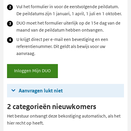
Vul het formulier in voor de eerstvolgende peildatum.
De peildatums zijn 1 januari, 1 april, 1 juli en 1 oktober.
DUO moet het formulier uiterlijk op de 15e dag van de
maand van de peildatum hebben ontvangen.
U krijgt direct per e-mail een bevestiging en een
referentienummer. Dit geldt als bewijs voor uw
aanvraag.
Inloggen Mijn DUO
Inloggen
Mijn
DUO
Aanvragen lukt niet
2 categorieën nieuwkomers
Het bestuur ontvangt deze bekostiging automatisch, als het
hier recht op heeft.