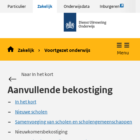
Link
Sla
Particulier
Zakelijk
Onderwijsdata
Inburgeren
opent
menu
naar
externe
over
de
pagina
en ga
homepage
naar
de
Zakelijk
Voortgezet onderwijs
inhoud
Menu
Naar In het kort
Aanvullende bekostiging
In het kort
Nieuwe scholen
Samenvoeging van scholen en scholengemeenschappen
Nieuwkomersbekostiging