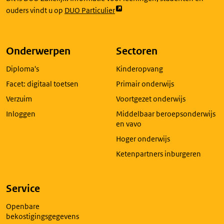
Link
ouders vindt u op
DUO Particulier
opent
externe
pagina
Onderwerpen
Sectoren
in
Diploma's
Kinderopvang
een
nieuw
Facet: digitaal toetsen
Primair onderwijs
tabblad
Verzuim
Voortgezet onderwijs
Inloggen
Middelbaar beroepsonderwijs
en vavo
Hoger onderwijs
Ketenpartners inburgeren
Service
Openbare
bekostigingsgegevens