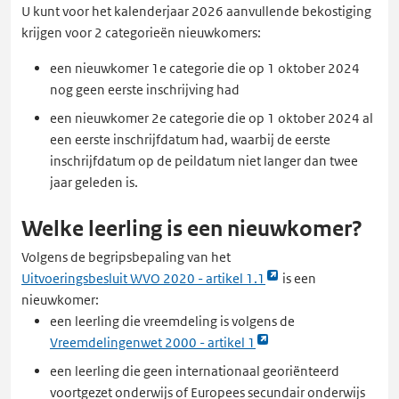
U kunt voor het kalenderjaar 2026 aanvullende bekostiging
krijgen voor 2 categorieën nieuwkomers:
een nieuwkomer 1e categorie die op 1 oktober 2024
nog geen eerste inschrijving had
een nieuwkomer 2e categorie die op 1 oktober 2024 al
een eerste inschrijfdatum had, waarbij de eerste
inschrijfdatum op de peildatum niet langer dan twee
jaar geleden is.
Welke leerling is een nieuwkomer?
Volgens de begripsbepaling van het
Link
Uitvoeringsbesluit WVO 2020 - artikel 1.1
is een
opent
nieuwkomer:
externe
een leerling die vreemdeling is volgens de
pagina
Link
Vreemdelingenwet 2000 - artikel 1
in
opent
een leerling die geen internationaal georiënteerd
een
externe
voortgezet onderwijs of Europees secundair onderwijs