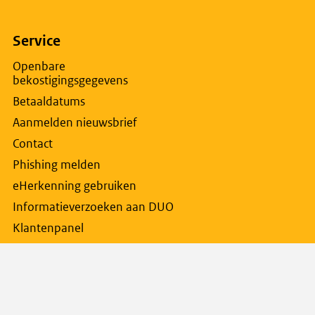
t
rne
na
Service
Openbare
bekostigingsgegevens
w
Betaaldatums
lad
Aanmelden nieuwsbrief
Contact
Phishing melden
eHerkenning gebruiken
Informatieverzoeken aan DUO
Klantenpanel
Oneens met DUO
Proclaimer
Privacy
Caribisch Nederland