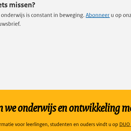
ets missen?
 onderwijs is constant in beweging.
Abonneer
u op on
uwsbrief.
we onderwijs en ontwikkeling mo
Link
ormatie voor leerlingen, studenten en ouders vindt u op
DUO P