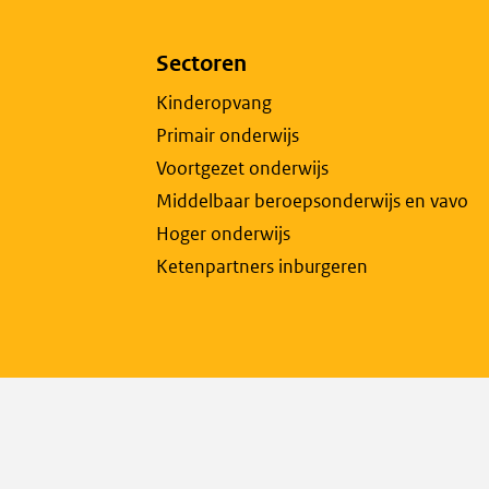
open
exte
Sectoren
pagi
in
Kinderopvang
een
Primair onderwijs
nieu
Voortgezet onderwijs
tabb
Middelbaar beroepsonderwijs en vavo
Hoger onderwijs
Ketenpartners inburgeren