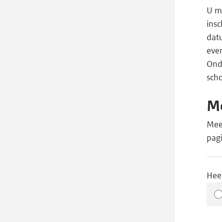
U mo
insc
datu
even
Ond
scho
Me
Meer
pag
Hee