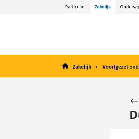
Sla
Particulier
Zakelijk
Onderwij
menu
over
en ga
naar
de
inhoud
Zakelijk
Voortgezet ond
D