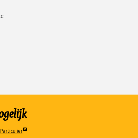
ze
gelijk
articulier