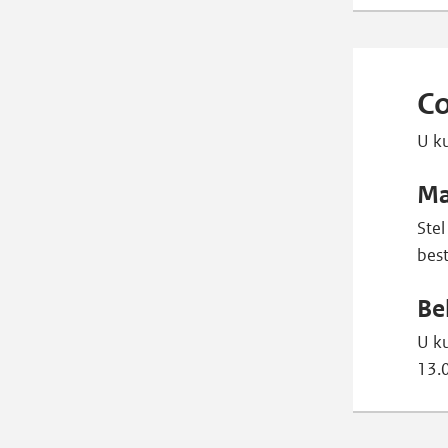
Co
U ku
Ma
Stel
bes
Be
U k
13.0