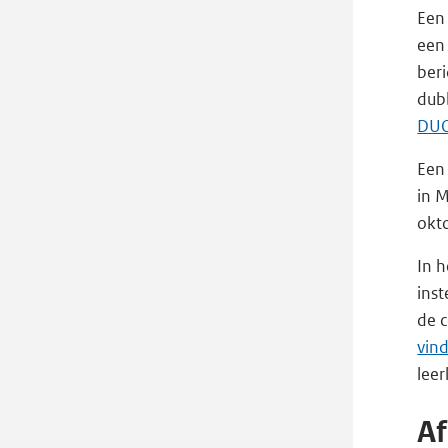
Een 
een
beri
dubb
DU
Een 
in 
okt
In h
inst
de 
vin
leer
Af