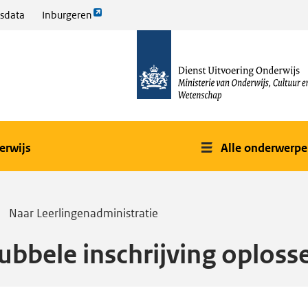
Link
sdata
Inburgeren
opent
naar
externe
de
pagina
homepage
erwijs
Alle onderwerp
Naar Leerlingenadministratie
ubbele inschrijving oploss