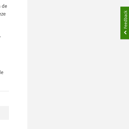
m de
Feedback
eze
w
de