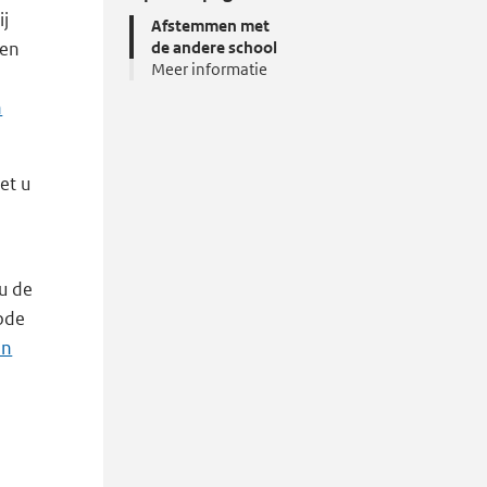
ij
Afstemmen met
een
de andere school
Meer informatie
n
et u
 u de
code
en