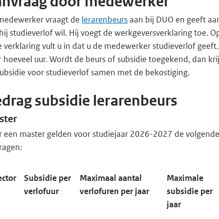
anvraag door medewerker
medewerker vraagt de
lerarenbeurs
aan bij DUO en geeft aa
hij studieverlof wil. Hij voegt de werkgeversverklaring toe. O
 verklaring vult u in dat u de medewerker studieverlof geeft
 hoeveel uur. Wordt de beurs of subsidie toegekend, dan krij
ubsidie voor studieverlof samen met de bekostiging.
drag subsidie lerarenbeurs
ster
r een master gelden voor studiejaar 2026-2027 de volgend
ragen:
ector
Subsidie per
Maximaal aantal
Maximale
verlofuur
verlofuren per jaar
subsidie per
jaar