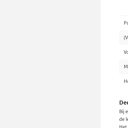
P
(
V
M
H
Dee
Bij 
de l
Het