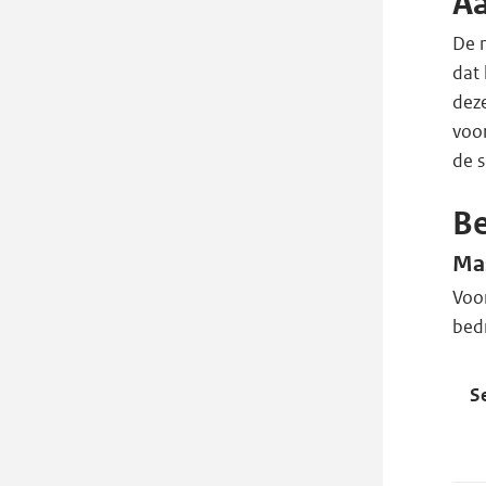
A
De 
dat 
deze
voor
de s
Be
Ma
Voo
bed
S