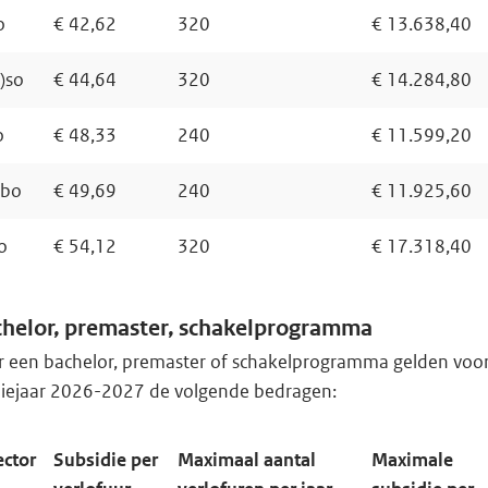
o
€ 42,62
320
€ 13.638,40
V)so
€ 44,64
320
€ 14.284,80
o
€ 48,33
240
€ 11.599,20
bo
€ 49,69
240
€ 11.925,60
o
€ 54,12
320
€ 17.318,40
helor, premaster, schakelprogramma
r een bachelor, premaster of schakelprogramma gelden voo
diejaar 2026-2027 de volgende bedragen:
ector
Subsidie per
Maximaal aantal
Maximale