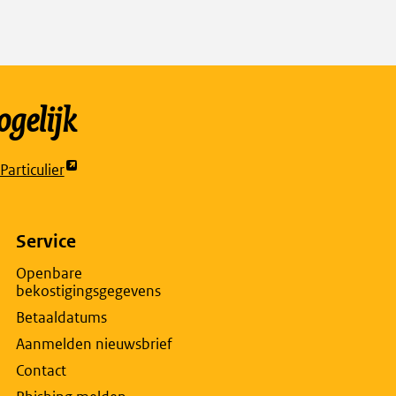
gelijk
articulier
t
rne
na
Service
Openbare
bekostigingsgegevens
w
Betaaldatums
lad
Aanmelden nieuwsbrief
Contact