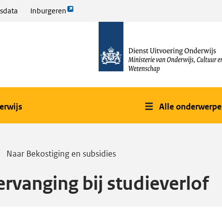
Link
sdata
Inburgeren
opent
naar
externe
de
pagina
homepage
erwijs
Alle onderwerp
Naar Bekostiging en subsidies
ervanging bij studieverlof