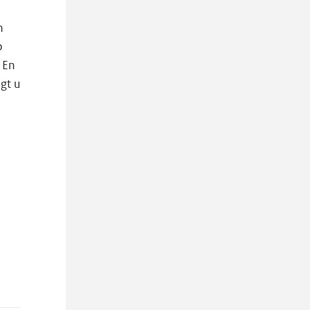
n
p
. En
gt u
e