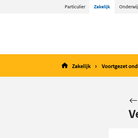
Sla
Particulier
Zakelijk
Onderwij
menu
over
en ga
naar
de
inhoud
Zakelijk
Voortgezet ond
V