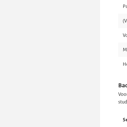
P
(
V
M
H
Bac
Voo
stu
S