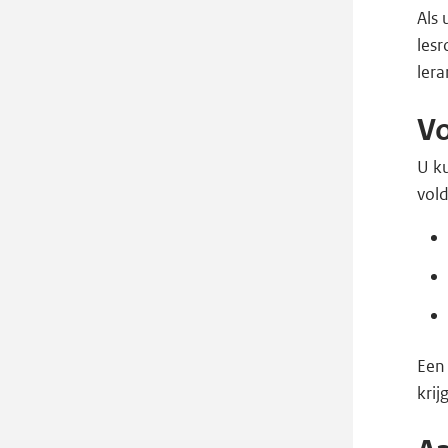
Als 
les
lera
V
U k
vol
Een
krij