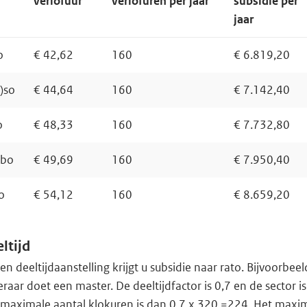
verlofuur
verlofuren per jaar
subsidie per
jaar
o
€ 42,62
160
€ 6.819,20
V)so
€ 44,64
160
€ 7.142,40
o
€ 48,33
160
€ 7.732,80
bo
€ 49,69
160
€ 7.950,40
o
€ 54,12
160
€ 8.659,20
ltijd
een deeltijdaanstelling krijgt u subsidie naar rato. Bijvoorbeel
eraar doet een master. De deeltijdfactor is 0,7 en de sector is
 maximale aantal klokuren is dan 0,7 x 320 =224. Het maxi