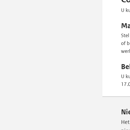
U ku
Ma
Stel
of 
wer
Be
U k
17.0
Ni
Het