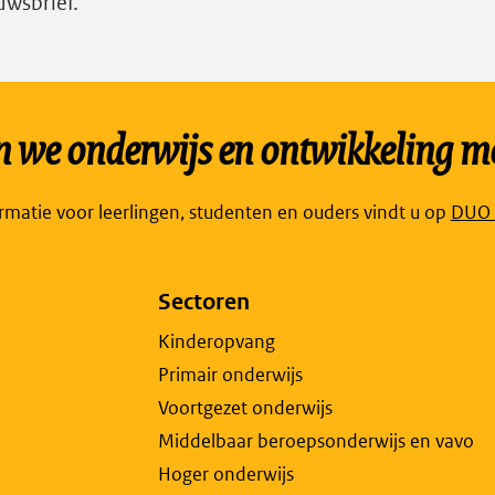
uwsbrief.
we onderwijs en ontwikkeling mo
Link
ormatie voor leerlingen, studenten en ouders vindt u op
DUO P
open
exte
Sectoren
pagi
in
Kinderopvang
een
Primair onderwijs
nieu
Voortgezet onderwijs
tabb
Middelbaar beroepsonderwijs en vavo
Hoger onderwijs