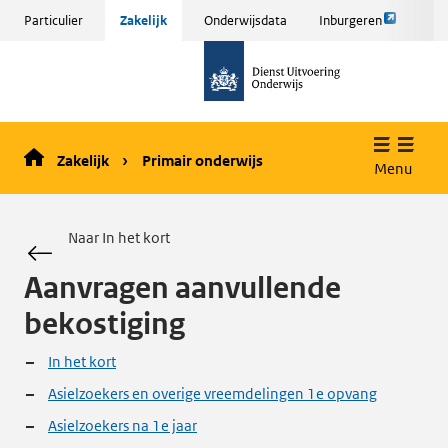
Link
Sla
Particulier
Zakelijk
Onderwijsdata
Inburgeren
opent
menu
naar
externe
over
de
pagina
en ga
homepage
naar
de
Zakelijk
Primair onderwijs
inhoud
Menu
Naar In het kort
Aanvragen aanvullende
bekostiging
In het kort
Asielzoekers en overige vreemdelingen 1e opvang
Asielzoekers na 1e jaar