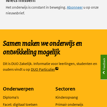
Niets missen?
Het onderwijs is constant in beweging.
Abonneer
u op onze
nieuwsbrief.
Samen maken we onderwijs en
ontwikkeling mogelijk
Feedback
Dit is DUO Zakelijk. Informatie voor leerlingen, studenten en
Link
ouders vindt u op
DUO Particulier
opent
externe
pagina
Onderwerpen
Sectoren
in
Diploma's
Kinderopvang
een
nieuw
Facet: digitaal toetsen
Primair onderwijs