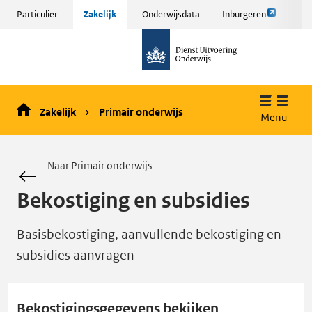
Link
Sla
Particulier
Zakelijk
Onderwijsdata
Inburgeren
opent
menu
naar
externe
over
de
pagina
en ga
homepage
naar
de
Zakelijk
Primair onderwijs
inhoud
Menu
Naar Primair onderwijs
Bekostiging en subsidies
Basisbekostiging, aanvullende bekostiging en
subsidies aanvragen
Bekostigingsgegevens bekijken