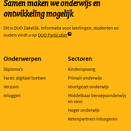
Samen maken we onderwijs en
ontwikkeling mogelijk
Dit is DUO Zakelijk. Informatie voor leerlingen, studenten en
Link
ouders vindt u op
DUO Particulier
opent
externe
pagina
Onderwerpen
Sectoren
in
Diploma's
Kinderopvang
een
nieuw
Facet: digitaal toetsen
Primair onderwijs
tabblad
Verzuim
Voortgezet onderwijs
Inloggen
Middelbaar beroepsonderwijs
en vavo
Hoger onderwijs
Ketenpartners inburgeren