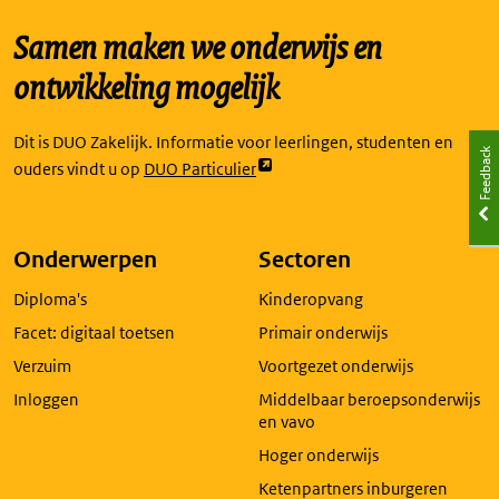
Samen maken we onderwijs en
ontwikkeling mogelijk
Dit is DUO Zakelijk. Informatie voor leerlingen, studenten en
Feedback
Link
ouders vindt u op
DUO Particulier
opent
externe
pagina
Onderwerpen
Sectoren
in
Diploma's
Kinderopvang
een
nieuw
Facet: digitaal toetsen
Primair onderwijs
tabblad
Verzuim
Voortgezet onderwijs
Inloggen
Middelbaar beroepsonderwijs
en vavo
Hoger onderwijs
Ketenpartners inburgeren