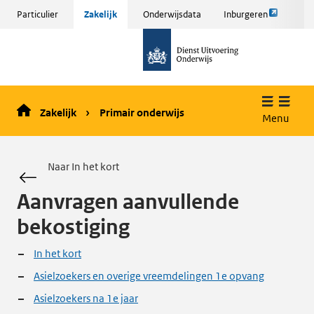
Link
Sla
Particulier
Zakelijk
Onderwijsdata
Inburgeren
opent
menu
naar
externe
over
de
pagina
en ga
homepage
naar
de
Zakelijk
Primair onderwijs
inhoud
Menu
Naar In het kort
Aanvragen aanvullende
bekostiging
In het kort
Asielzoekers en overige vreemdelingen 1e opvang
Asielzoekers na 1e jaar