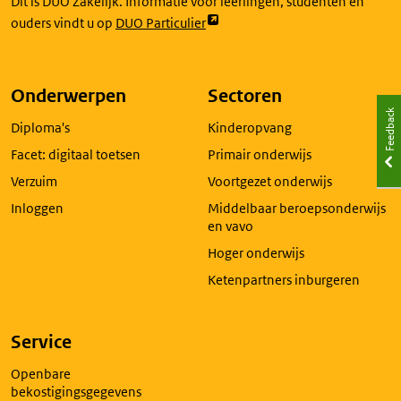
Dit is DUO Zakelijk. Informatie voor leerlingen, studenten en
Link
ouders vindt u op
DUO Particulier
opent
externe
pagina
Onderwerpen
Sectoren
in
Feedback
Diploma's
Kinderopvang
een
nieuw
Facet: digitaal toetsen
Primair onderwijs
tabblad
Verzuim
Voortgezet onderwijs
Inloggen
Middelbaar beroepsonderwijs
en vavo
Hoger onderwijs
Ketenpartners inburgeren
Service
Openbare
bekostigingsgegevens