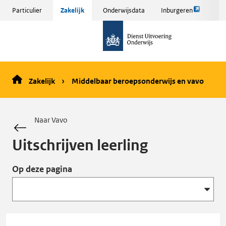
Link
Sla
Particulier
Zakelijk
Onderwijsdata
Inburgeren
opent
menu
naar
externe
over
de
pagina
en ga
homepage
naar
de
Zakelijk
Middelbaar beroepsonderwijs en vavo
inhoud
Naar Vavo
Uitschrijven leerling
Op deze pagina