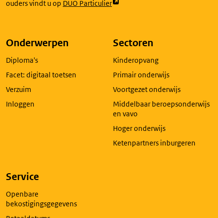
Link
ouders vindt u op
DUO Particulier
opent
externe
pagina
Onderwerpen
Sectoren
in
Diploma's
Kinderopvang
een
nieuw
Facet: digitaal toetsen
Primair onderwijs
tabblad
Verzuim
Voortgezet onderwijs
Inloggen
Middelbaar beroepsonderwijs
en vavo
Hoger onderwijs
Ketenpartners inburgeren
Service
Openbare
bekostigingsgegevens