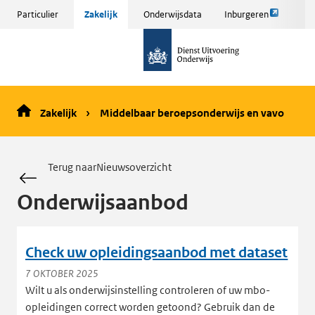
Link
Sla
Particulier
Zakelijk
Onderwijsdata
Inburgeren
opent
menu
naar
externe
over
de
pagina
en ga
homepage
naar
de
Zakelijk
Middelbaar beroepsonderwijs en vavo
inhoud
Terug naarNieuwsoverzicht
Onderwijsaanbod
Check uw opleidingsaanbod met dataset
7 OKTOBER 2025
Wilt u als onderwijsinstelling controleren of uw mbo-
opleidingen correct worden getoond? Gebruik dan de