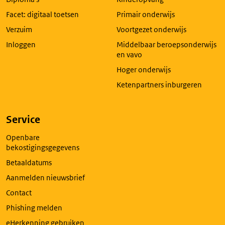
een
nieuw
Facet: digitaal toetsen
Primair onderwijs
tabblad
Verzuim
Voortgezet onderwijs
Inloggen
Middelbaar beroepsonderwijs
en vavo
Hoger onderwijs
Ketenpartners inburgeren
Service
Openbare
bekostigingsgegevens
Betaaldatums
Aanmelden nieuwsbrief
Contact
Phishing melden
eHerkenning gebruiken