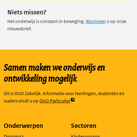
Niets missen?
Het onderwijs is constant in beweging.
Abonneer
u op onze
nieuwsbrief.
Samen maken we onderwijs en
ontwikkeling mogelijk
Dit is DUO Zakelijk. Informatie voor leerlingen, studenten en
Link
ouders vindt u op
DUO Particulier
opent
externe
pagina
Onderwerpen
Sectoren
in
Diploma's
Kinderopvang