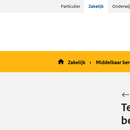
Sla
Particulier
Zakelijk
Onderwij
menu
over
en ga
naar
de
inhoud
Zakelijk
Middelbaar ber
T
b