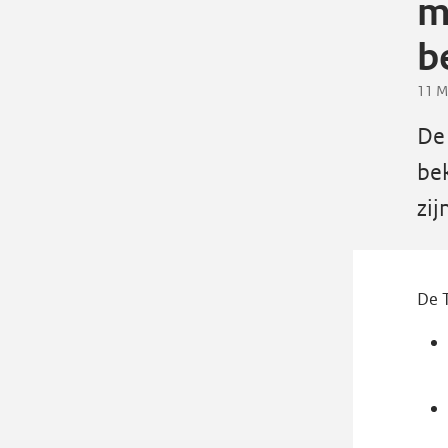
m
b
11 
De
be
zij
De 