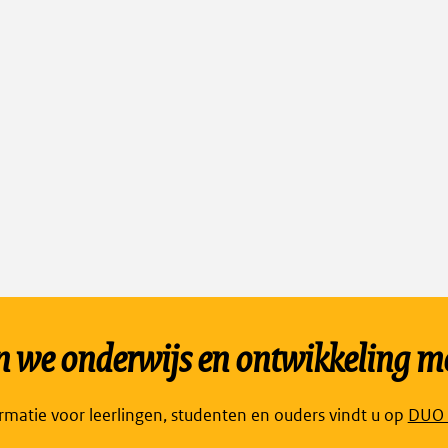
we onderwijs en ontwikkeling mo
Link
ormatie voor leerlingen, studenten en ouders vindt u op
DUO P
open