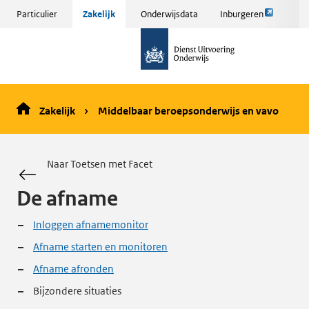
Link
Sla
Particulier
Zakelijk
Onderwijsdata
Inburgeren
opent
menu
naar
externe
over
de
pagina
en ga
homepage
naar
de
Zakelijk
Middelbaar beroepsonderwijs en vavo
inhoud
Naar Toetsen met Facet
De afname
Inloggen afnamemonitor
Afname starten en monitoren
Afname afronden
Bijzondere situaties