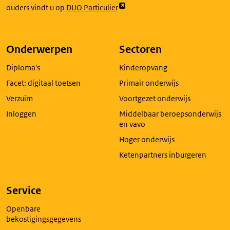
Link
ouders vindt u op
DUO Particulier
opent
externe
pagina
Onderwerpen
Sectoren
in
Diploma's
Kinderopvang
een
nieuw
Facet: digitaal toetsen
Primair onderwijs
tabblad
Verzuim
Voortgezet onderwijs
Inloggen
Middelbaar beroepsonderwijs
en vavo
Hoger onderwijs
Ketenpartners inburgeren
Service
Openbare
bekostigingsgegevens