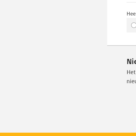
Hee
Ni
Het
nie