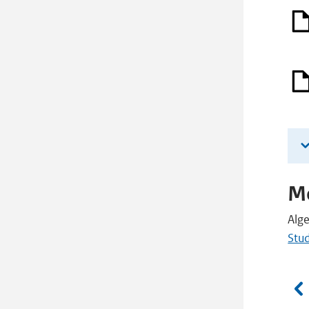
Me
Alg
Stud