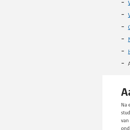
A
Na 
stu
van 
ond