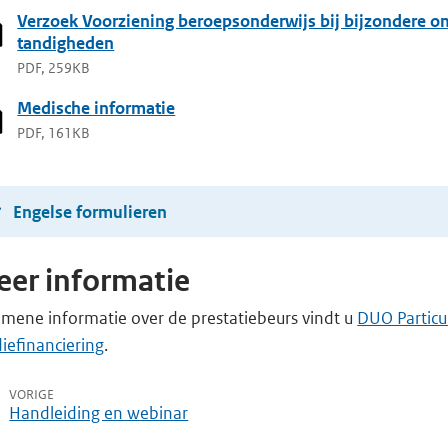
Verzoek Voorziening beroepsonderwijs bij bijzondere o
tandigheden
PDF, 259KB
Medische informatie
PDF, 161KB
Engelse formulieren
er informatie
emene informatie over de prestatiebeurs vindt u
DUO Particul
iefinanciering
.
VORIGE
Handleiding en webinar