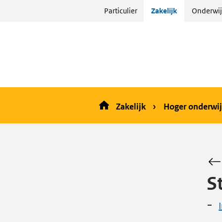
Sla
Particulier
Zakelijk
Onderwij
menu
over
en ga
naar
de
inhoud
Zakelijk
Hoger onderwij
S