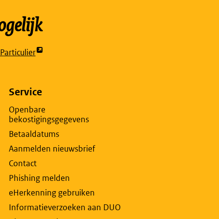
gelijk
articulier
t
rne
na
Service
Openbare
bekostigingsgegevens
w
Betaaldatums
lad
Aanmelden nieuwsbrief
Contact
Phishing melden
eHerkenning gebruiken
Informatieverzoeken aan DUO