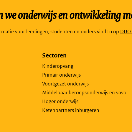
we onderwijs en ontwikkeling mo
Link
ormatie voor leerlingen, studenten en ouders vindt u op
DUO P
open
exte
Sectoren
pagi
in
Kinderopvang
een
Primair onderwijs
nieu
Voortgezet onderwijs
tabb
Middelbaar beroepsonderwijs en vavo
Hoger onderwijs
Ketenpartners inburgeren