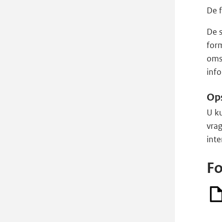
De f
De s
form
oms
inf
Op
U k
vra
inte
Fo