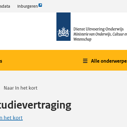
Link
sdata
Inburgeren
opent
naar
externe
de
pagina
homepage
s
Alle onderwerp
Naar In het kort
tudievertraging
In het kort