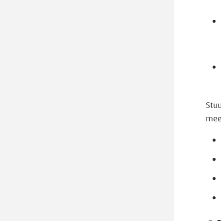
Stu
mee