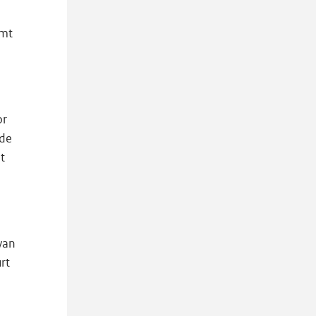
emt
or
 de
t
van
rt