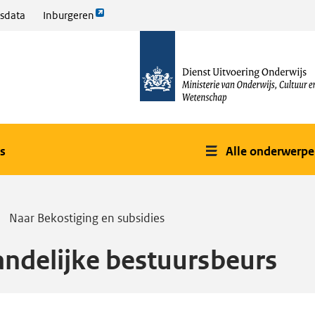
Link
sdata
Inburgeren
opent
naar
externe
de
pagina
homepage
s
Alle onderwerp
Naar Bekostiging en subsidies
andelijke bestuursbeurs