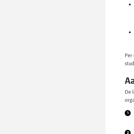
Per 
stu
A
De 
orga