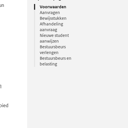
eun
Voorwaarden
Aanvragen
Bewijsstukken
Afhandeling
aanvraag
Nieuwe student
aanwijzen
Bestuursbeurs
verlengen
Bestuursbeurs en
belasting
 1
bied