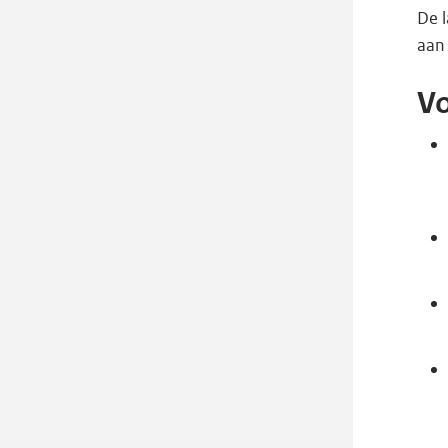
De l
aan
V