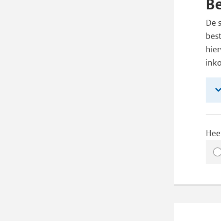
Be
De s
best
hie
ink
Hee