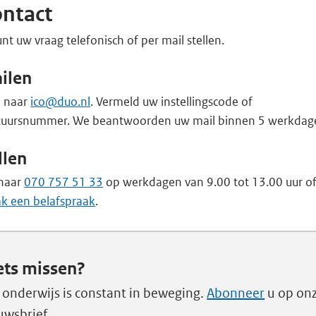
ntact
nt uw vraag telefonisch of per mail stellen.
ilen
l naar
ico@duo.nl
. Vermeld uw instellingscode of
tuursnummer. We beantwoorden uw mail binnen 5 werkdag
llen
 naar
070 757 51 33
op werkdagen van 9.00 tot 13.00 uur o
k een belafspraak
.
ets missen?
 onderwijs is constant in beweging.
Abonneer
u op on
uwsbrief.