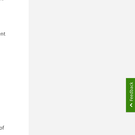
.
ent
Feedback
of