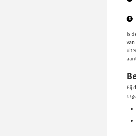
Is 
van
uite
aan
B
Bij
orga