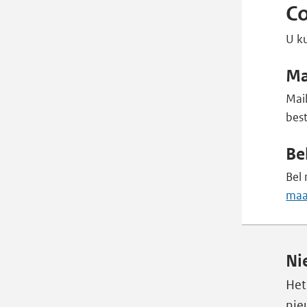
Co
U ku
Ma
Mai
bes
Be
Bel
maa
Ni
Het
nie