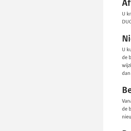
Af
U kr
DUO 
Ni
U ku
de 
wij
dan
Be
Vana
de 
nieu