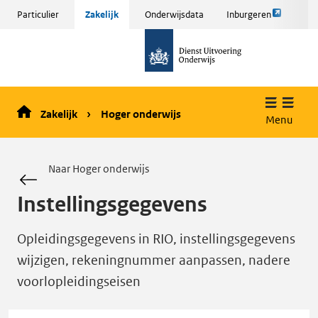
Link
Sla
Particulier
Zakelijk
Onderwijsdata
Inburgeren
opent
menu
naar
externe
over
de
pagina
en ga
homepage
naar
de
Zakelijk
Hoger onderwijs
inhoud
Menu
Naar Hoger onderwijs
Instellingsgegevens
Opleidingsgegevens in RIO, instellingsgegevens
wijzigen, rekeningnummer aanpassen, nadere
voorlopleidingseisen