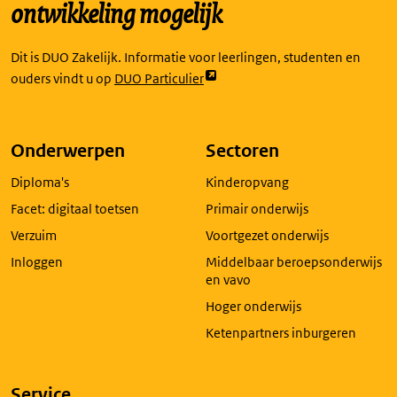
ontwikkeling mogelijk
Dit is DUO Zakelijk. Informatie voor leerlingen, studenten en
Link
ouders vindt u op
DUO Particulier
opent
externe
pagina
Onderwerpen
Sectoren
in
Diploma's
Kinderopvang
een
nieuw
Facet: digitaal toetsen
Primair onderwijs
tabblad
Verzuim
Voortgezet onderwijs
Inloggen
Middelbaar beroepsonderwijs
en vavo
Hoger onderwijs
Ketenpartners inburgeren
Service