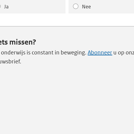
Ja
Nee
ets missen?
 onderwijs is constant in beweging.
Abonneer
u op on
uwsbrief.