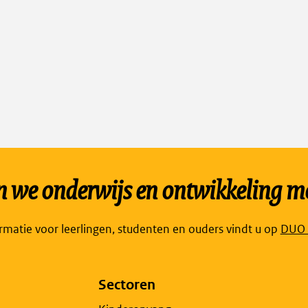
we onderwijs en ontwikkeling mo
Link
ormatie voor leerlingen, studenten en ouders vindt u op
DUO P
open
exte
Sectoren
pagi
in