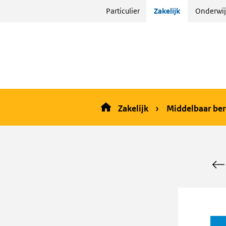
Sla
Particulier
Zakelijk
Onderwij
menu
over
en ga
naar
de
inhoud
Zakelijk
Middelbaar ber