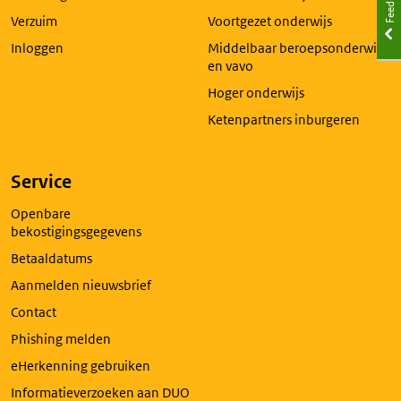
Feedback
tabblad
Verzuim
Voortgezet onderwijs
Inloggen
Middelbaar beroepsonderwijs
en vavo
Hoger onderwijs
Ketenpartners inburgeren
Service
Openbare
bekostigingsgegevens
Betaaldatums
Aanmelden nieuwsbrief
Contact
Phishing melden
eHerkenning gebruiken
Informatieverzoeken aan DUO