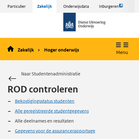
Link
Sla
Particulier
Zakelijk
Onderwijsdata
Inburgeren
opent
menu
naar
externe
over
de
pagina
en ga
homepage
naar
de
Zakelijk
Hoger onderwijs
inhoud
Menu
Naar Studentenadministratie
ROD controleren
Bekostigingsstatus studenten
Alle geregistreerde studentgegevens
Alle deelnames en resultaten
Gegevens voor de assurancerapportage