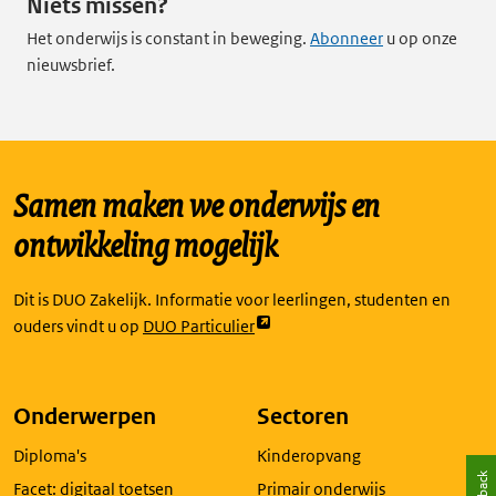
Niets missen?
Het onderwijs is constant in beweging.
Abonneer
u op onze
nieuwsbrief.
Samen maken we onderwijs en
ontwikkeling mogelijk
Dit is DUO Zakelijk. Informatie voor leerlingen, studenten en
Link
ouders vindt u op
DUO Particulier
opent
externe
pagina
Onderwerpen
Sectoren
in
Diploma's
Kinderopvang
een
nieuw
Facet: digitaal toetsen
Primair onderwijs