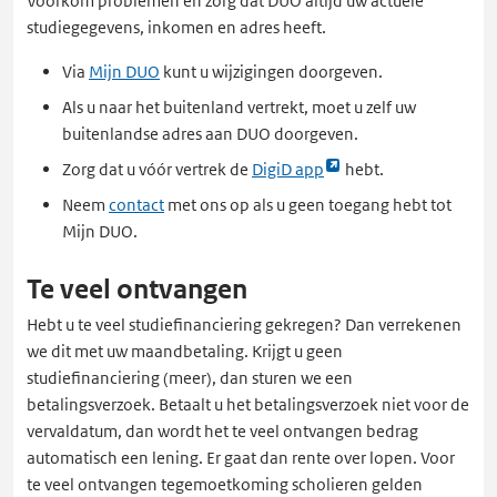
Voorkom problemen en zorg dat DUO altijd uw actuele
studiegegevens, inkomen en adres heeft.
Via
Mijn DUO
kunt u wijzigingen doorgeven.
Als u naar het buitenland vertrekt, moet u zelf uw
buitenlandse adres aan DUO doorgeven.
Link
Zorg dat u vóór vertrek de
DigiD app
hebt.
opent
Neem
contact
met ons op als u geen toegang hebt tot
externe
Mijn DUO.
pagina
in
Te veel ontvangen
een
Hebt u te veel studiefinanciering gekregen? Dan verrekenen
nieuw
we dit met uw maandbetaling. Krijgt u geen
tabblad
studiefinanciering (meer), dan sturen we een
betalingsverzoek. Betaalt u het betalingsverzoek niet voor de
vervaldatum, dan wordt het te veel ontvangen bedrag
automatisch een lening. Er gaat dan rente over lopen. Voor
te veel ontvangen tegemoetkoming scholieren gelden