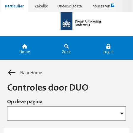
Link
Ga
Particulier
Zakelijk
Onderwijsdata
Inburgeren
opent
direct
naar
externe
naar
de
pagina
inhoud
homepagina
Home
Zoek
Log in
Naar Home
Controles door DUO
Op deze pagina