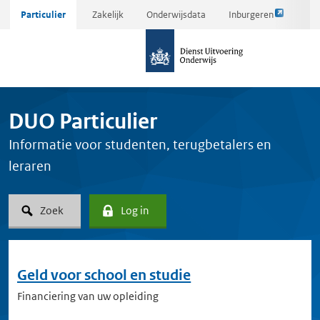
Link
Ga
Particulier
Zakelijk
Onderwijsdata
Inburgeren
opent
direct
naar
externe
naar
de
pagina
inhoud
homepagina
DUO Particulier
Informatie voor studenten, terugbetalers en
leraren
Zoek
Log in
Geld voor school en studie
Financiering van uw opleiding