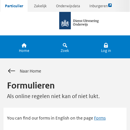
Link
Ga
Particulier
Zakelijk
Onderwijsdata
Inburgeren
opent
direct
naar
externe
naar
de
pagina
inhoud
homepagina
Home
Zoek
Log in
Naar Home
Formulieren
Als online regelen niet kan of niet lukt.
You can find our forms in English on the page
Forms