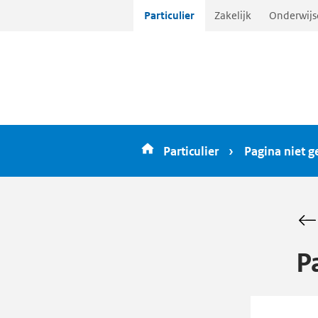
Ga
Particulier
Zakelijk
Onderwijs
direct
naar
inhoud
Particulier
Pagina niet 
P