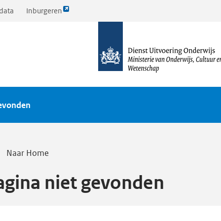
Link
data
Inburgeren
opent
naar
externe
de
pagina
homepagina
gevonden
Naar Home
agina niet gevonden