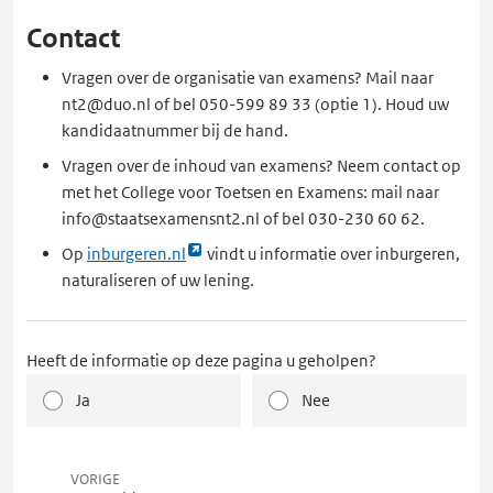
Contact
Vragen over de organisatie van examens? Mail naar
nt2@duo.nl of bel 050-599 89 33 (optie 1). Houd uw
kandidaatnummer bij de hand.
Vragen over de inhoud van examens? Neem contact op
met het College voor Toetsen en Examens: mail naar
info@staatsexamensnt2.nl of bel 030-230 60 62.
Link
Op
inburgeren.nl
vindt u informatie over inburgeren,
opent
naturaliseren of uw lening.
externe
pagina
in
Heeft de informatie op deze pagina u geholpen?
een
Ja
Nee
nieuw
tabblad
pagina
VORIGE