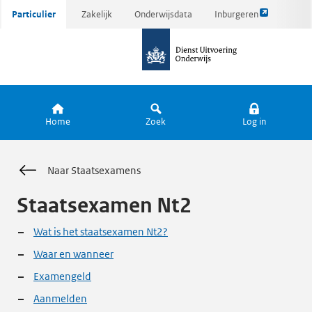
Link
Ga
Particulier
Zakelijk
Onderwijsdata
Inburgeren
opent
direct
naar
externe
naar
de
pagina
inhoud
homepagina
Home
Zoek
Log in
Naar Staatsexamens
Staatsexamen Nt2
Wat is het staatsexamen Nt2?
Waar en wanneer
Examengeld
Aanmelden