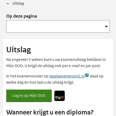
Uitslag
Op deze pagina
Uitslag
Na ongeveer 5 weken kunt u uw examenuitslag bekijken in
Mijn DUO. U krijgt de uitslag ook per e-mail en per post.
Link
In het examenrooster op
staatsexamensnt2.nl
staat op
opent
welke dag en hoe laat u de uitslag krijgt.
externe
pagina
Log in op Mijn DUO
Met
in
DigiD
een
Wanneer krijgt u een diploma?
nieuw