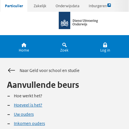
Link
Ga
Particulier
Zakelijk
Onderwijsdata
Inburgeren
opent
direct
naar
externe
naar
de
pagina
inhoud
homepagina
Home
Zoek
Log in
Naar Geld voor school en studie
Aanvullende beurs
Hoe werkt het?
Hoeveel is het?
Uw ouders
Inkomen ouders