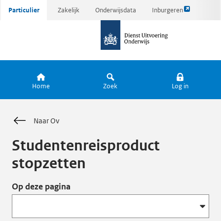
Link
Ga
Particulier
Zakelijk
Onderwijsdata
Inburgeren
opent
direct
naar
externe
naar
de
pagina
inhoud
homepagina
Home
Zoek
Log in
Naar Ov
Studentenreisproduct
stopzetten
Op deze pagina