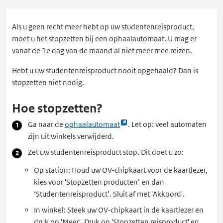
Als u geen recht meer hebt op uw studentenreisproduct,
moet u het stopzetten bij een ophaalautomaat. U mag er
vanaf de 1e dag van de maand al niet meer mee reizen.
Hebt u uw studentenreisproduct nooit opgehaald? Dan is
stopzetten niet nodig.
Hoe stopzetten?
Link
Ga naar de
ophaalautomaat
. Let op: veel automaten
opent
zijn uit winkels verwijderd.
externe
Zet uw studentenreisproduct stop. Dit doet u zo:
pagina
Op station: Houd uw OV-chipkaart voor de kaartlezer,
in
kies voor 'Stopzetten producten’ en dan
een
‘Studentenreisproduct’. Sluit af met 'Akkoord'.
nieuw
tabblad
In winkel: Steek uw OV-chipkaart in de kaartlezer en
druk op 'Meer'. Druk op 'Stopzetten reisproduct' en