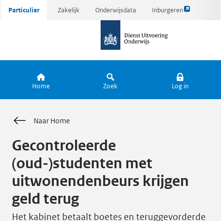
Link
Ga
Particulier
Zakelijk
Onderwijsdata
Inburgeren
opent
direct
naar
externe
naar
de
pagina
inhoud
homepagina
Home
Zoek
Log in
Naar Home
Gecontroleerde
(oud-)studenten met
uitwonendenbeurs krijgen
geld terug
Het kabinet betaalt boetes en teruggevorderde