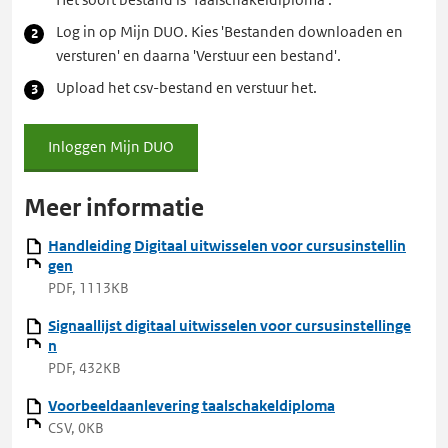
Log in op Mijn DUO. Kies 'Bestanden downloaden en
versturen' en daarna 'Verstuur een bestand'.
Upload het csv-bestand en verstuur het.
Inloggen Mijn DUO
Inloggen
Mijn
DUO
Meer informatie
Handleiding Digitaal uitwisselen voor cursusinstellin
gen
PDF, 1113KB
Signaallijst digitaal uitwisselen voor cursusinstellinge
n
PDF, 432KB
Voorbeeldaanlevering taalschakeldiploma
CSV, 0KB