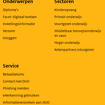
Onderwerpen
Sectoren
in
Diploma's
Kinderopvang
een
nieuw
Facet: digitaal toetsen
Primair onderwijs
tabblad
Instellingsinformatie
Voortgezet onderwijs
Verzuim
Middelbaar beroepsonderwijs
en vavo
Inloggen
Hoger onderwijs
Ketenpartners inburgeren
Service
Betaaldatums
Contact met DUO
Phishing melden
eHerkenning gebruiken
Informatieverzoeken aan DUO