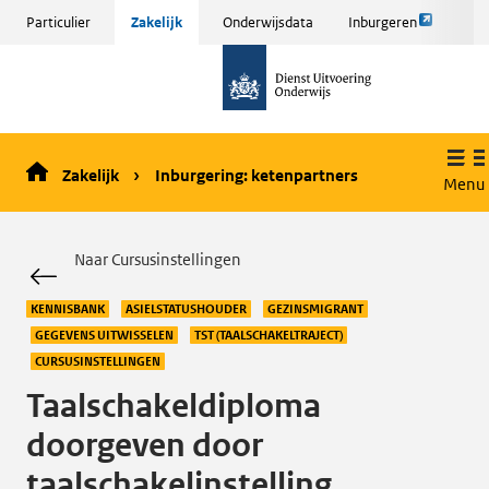
Link
Sla
Particulier
Zakelijk
Onderwijsdata
Inburgeren
opent
menu
naar
externe
over
de
pagina
en ga
homepage
naar
de
Zakelijk
Inburgering: ketenpartners
inhoud
Menu
Naar Cursusinstellingen
KENNISBANK
ASIELSTATUSHOUDER
GEZINSMIGRANT
GEGEVENS UITWISSELEN
TST (TAALSCHAKELTRAJECT)
CURSUSINSTELLINGEN
Taalschakeldiploma
doorgeven door
taalschakelinstelling