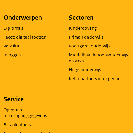
opent
externe
pagina
Onderwerpen
Sectoren
in
Diploma's
Kinderopvang
een
nieuw
Facet: digitaal toetsen
Primair onderwijs
tabblad
Verzuim
Voortgezet onderwijs
Inloggen
Middelbaar beroepsonderwijs
en vavo
Hoger onderwijs
Ketenpartners inburgeren
Service
Openbare
bekostigingsgegevens
Betaaldatums