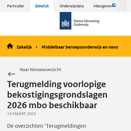
Link
Sla
Particulier
Zakelijk
Onderwijsdata
Inburgeren
opent
menu
naar
externe
over
de
pagina
en ga
homepage
naar
de
Zakelijk
Middelbaar beroepsonderwijs en vavo
inhoud
Naar Nieuwsoverzicht
Terugmelding voorlopige
bekostigingsgrondslagen
2026 mbo beschikbaar
14 MAART 2025
De overzichten ‘Terugmeldingen