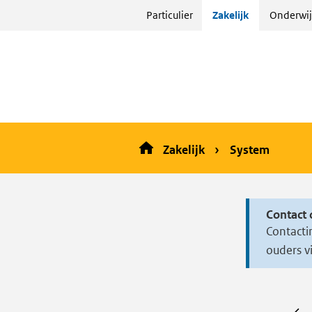
Sla
Particulier
Zakelijk
Onderwij
menu
over
en ga
naar
de
inhoud
Zakelijk
System
Contact 
Contacti
ouders v