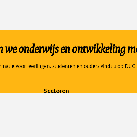
we onderwijs en ontwikkeling mo
Link
ormatie voor leerlingen, studenten en ouders vindt u op
DUO P
open
exte
Sectoren
pagi
in
Kinderopvang
een
Primair onderwijs
nieu
Voortgezet onderwijs
tabb
Middelbaar beroepsonderwijs en vavo