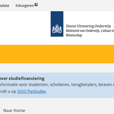
Link
sdata
Inburgeren
opent
naar
externe
de
pagina
homepage
over studiefinanciering
nformatie voor studenten, scholieren, terugbetalers, leraren
indt u op
DUO Particulier
.
Naar Home