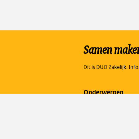
Samen maken 
Dit is DUO Zakelijk. Inf
Onderwerpen
Diploma's
Facet: digitaal toetsen
Verzuim