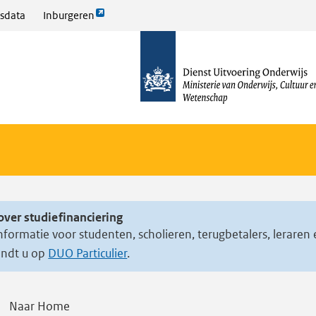
Link
sdata
Inburgeren
opent
naar
externe
de
pagina
homepage
over studiefinanciering
nformatie voor studenten, scholieren, terugbetalers, leraren
indt u op
DUO Particulier
.
Naar Home