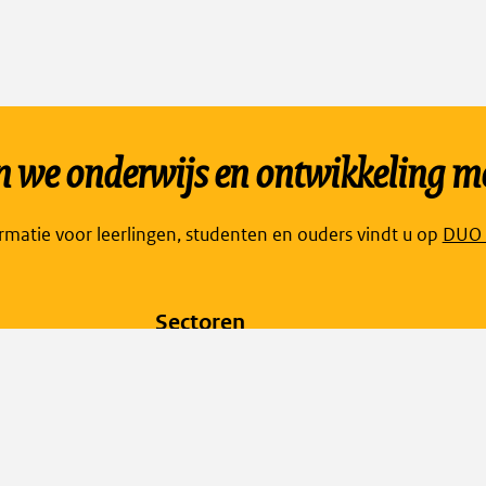
we onderwijs en ontwikkeling mo
Link
ormatie voor leerlingen, studenten en ouders vindt u op
DUO P
open
exte
Sectoren
pagi
in
Kinderopvang
een
Primair onderwijs
nieu
Voortgezet onderwijs
tabb
Middelbaar beroepsonderwijs en vavo