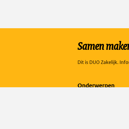
Samen maken 
Dit is DUO Zakelijk. Inf
Onderwerpen
Diploma's
Facet: digitaal toetsen
Verzuim