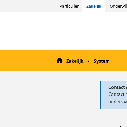
Sla
Particulier
Zakelijk
Onderwij
menu
over
en ga
naar
de
inhoud
Zakelijk
System
Contact 
Contacti
ouders v