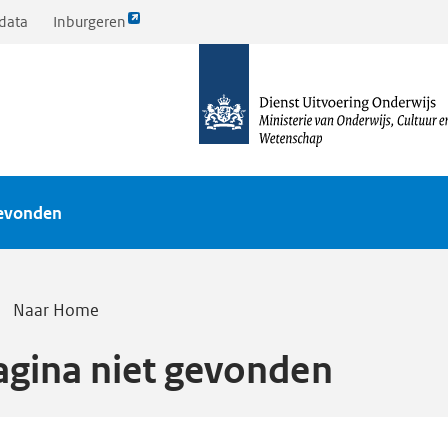
Link
data
Inburgeren
opent
naar
externe
de
pagina
homepagina
gevonden
Naar Home
agina niet gevonden