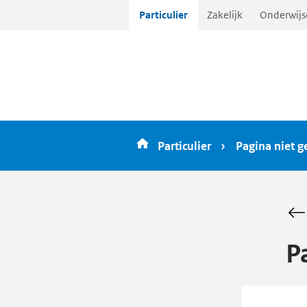
Ga
Particulier
Zakelijk
Onderwijs
direct
naar
inhoud
Particulier
Pagina niet 
P